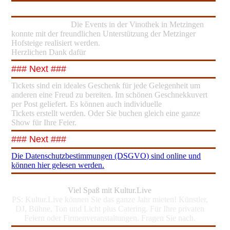
Die Events in der Vinothek in Metzingen
konnte mit der freundlichen Unterstützung der Metzinger
Hofsteige realisiert werden.
Herzlichen Dank dafür
### Next ###
Tickets sind ein ideales Geschenk für jede Gelegenheit um
anderen eine Freud zu bereiten. Im schönen Geschnekkuvert
per Post geliefert. Es können auch individuelle
Tickets erstellt werden. Oder Sie buchen gleich eine ganze
Show für Ihre Feier.
### Next ###
Die Datenschutzbestimmungen (DSGVO) sind online und
können hier gelesen werden.
Viel Spaß mit Kultur.Live
PS: Kultur.Live können Sie das ganze Jahr mieten! Künstler,
DJ, Bühne, Ton und Licht plus Catering. Für Ihre privaten
Feiern oder Firmenveranstaltungen. Fragen Sie nach.